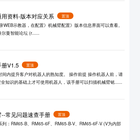
列通用资料-版本对应关系
置顶
智能论坛 (r......
册V1.5
置顶
知识的基础上才可使用机器人，该手册可以扫描机械臂铭......
臂--常见问题速查手册
置顶