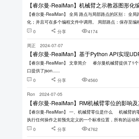
【睿尔曼-RealMan】机械臂之示教器图形
【睿尔曼-RealMan】 全局 路点与局部路点的区别：
化；并且可在多个编程文件中调用。 局部路点：保存至编
用。......
0
分享
4174
周正
2024-07-07
【睿尔曼-RealMan】基于Python API实现
【睿尔曼-RealMan】 文章简介 睿尔曼机械臂提供了
口提供了json......
0
分享
4560
Ron
2024-07-05
【睿尔曼-RealMan】RM机械臂零位的影响
【睿尔曼-RealMan】 一、机械臂零位是什么 机械
执行任何操作之前预先定义的一个标准位置，所有的运动和位置
0
分享
4762