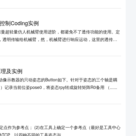
Coding实例
尔曼超轻量仿人机械臂使用进阶，都避免不了透传功能的使用。定
i，透明传输给机械臂，然，机械臂进行响应运动，这里的透传狭
原理及实例
像示教器的只动姿态的Button如下。针对于姿态的三个轴是耦
当前位姿pose0，将姿态rpy转成旋转矩阵R0备用 （......
定点作为参考点； (2)在工具上确定一个参考点（最好是工具中心
法移动TCP，以四种不同的工具姿态与......