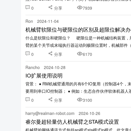
0
分享
7939
Ron
2024-11-04
机械臂软限位与硬限位的区别及超限位解决办
什么是软限位和硬限位？ 硬限位是一种机械结构装置，
臂的某个关节或末端执行器运动到极限位置时，机械部件（如限
0
分享
6170
Rancho
2024-10-28
IO扩展使用说明
背景： ● RM机械臂通用的共有6个IO复用（控制器4个
要用到串口IO控制器； ● 例如：生态合作伙伴软体机器人茶艺场
0
分享
3100
harry@realman-robot.com
2024-10-26
睿尔曼超轻量仿人机械臂之STA模式设置
机械臂的网络通讯方式包括ap模式sta模式ip模式。此文