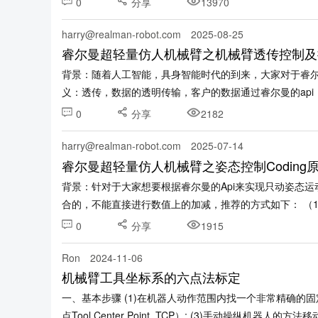
0
分享
13970
harry@realman-robot.com
2025-08-25
睿尔曼超轻量仿人机械臂之机械臂透传控制及控制
背景：随着人工智能，具身智能时代的到来，大家对于睿
义：透传，数据的透明传输，客户的数据通过睿尔曼的ap
义上来说是位置指令......
0
分享
2182
harry@realman-robot.com
2025-07-14
睿尔曼超轻量仿人机械臂之姿态控制Coding
背景：针对于大家想要根据睿尔曼的Api来实现只动姿态运动
合的，不能直接进行数值上的加减，推荐的方式如下： （1）记录
0
分享
1915
Ron
2024-11-06
机械臂工具坐标系的六点法标定
一、基本步骤 (1)在机器人动作范围内找一个非常精确的固
点Tool Center Point, TCP）; (3)手动操纵机器人的方