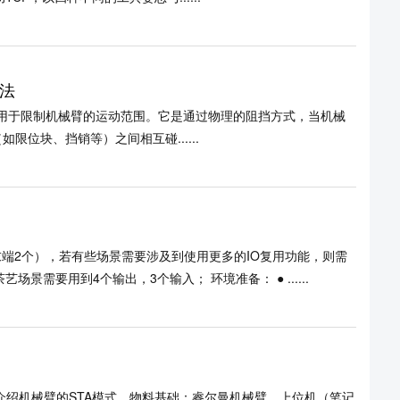
法
用于限制机械臂的运动范围。它是通过物理的阻挡方式，当机械
位块、挡销等）之间相互碰......
，末端2个），若有些场景需要涉及到使用更多的IO复用功能，则需
景需要用到4个输出，3个输入； 环境准备： ● ......
章介绍机械臂的STA模式。物料基础：睿尔曼机械臂、上位机（笔记