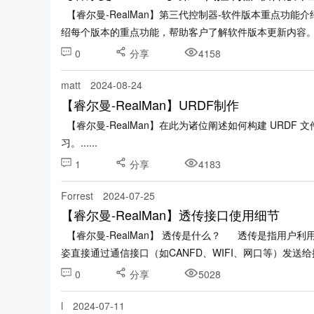
【睿尔曼-RealMan】第三代控制器-软件版本重点功
绍每个版本的重点功能，帮助客户了解软件版本更新内容。 版本
0
分享
4158
matt
2024-08-24
【睿尔曼-RealMan】URDF制作
【睿尔曼-RealMan】在此为诸位阐述如何构建 URDF 文件。 附件为制作URDF时的讲解视频，大家可以
习。......
1
分享
4183
Forrest
2024-07-25
【睿尔曼-RealMan】透传接口使用细节
【睿尔曼-RealMan】 透传是什么？ 透传是指用户利用上位机自主进行轨迹规划，随后将机械臂各关节的角度或目标位
姿直接通过通信接口（如CANFD、WIFI、网口等）发送给控..
0
分享
5028
l
2024-07-11