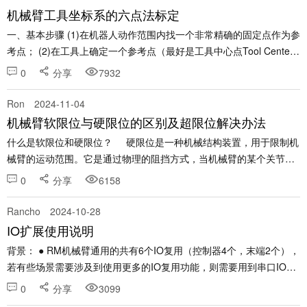
机械臂工具坐标系的六点法标定
一、基本步骤 (1)在机器人动作范围内找一个非常精确的固定点作为参
考点； (2)在工具上确定一个参考点（最好是工具中心点Tool Center
Point, TCP）; (3)手动操纵机器人的方法移动TCP，以四种不同的工具
0
分享
7932
姿态与......
Ron
2024-11-04
机械臂软限位与硬限位的区别及超限位解决办法
什么是软限位和硬限位？ 硬限位是一种机械结构装置，用于限制机
械臂的运动范围。它是通过物理的阻挡方式，当机械臂的某个关节或
末端执行器运动到极限位置时，机械部件（如限位块、挡销等）之间
0
分享
6158
相互碰......
Rancho
2024-10-28
IO扩展使用说明
背景： ● RM机械臂通用的共有6个IO复用（控制器4个，末端2个），
若有些场景需要涉及到使用更多的IO复用功能，则需要用到串口IO控
制器； ● 例如：生态合作伙伴软体机器人茶艺场景需要用到4个输
0
分享
3099
出，3个输入； 环境准备： ● ......