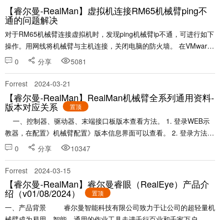
【睿尔曼-RealMan】虚拟机连接RM65机械臂ping不
通的问题解决
对于RM65机械臂连接虚拟机时，发现ping机械臂ip不通，可进行如下
操作。用网线将机械臂与主机连接，关闭电脑的防火墙。 在VMware
Workstation进行如下配置，虚拟机-设置-网络适配器-桥接模式，将虚
0
分享
5081
拟机的主网络桥接到宿......
Forrest
2024-03-21
【睿尔曼-RealMan】RealMan机械臂全系列通用资料-
版本对应关系
置顶
一、控制器、驱动器、末端接口板版本查看方法。 1. 登录WEB示
教器，在配置》机械臂配置》版本信息界面可以查看。 2. 登录方法可
以参考：睿尔曼机器人快速使用手册V1.5 - 睿尔曼智能论坛 (r......
0
分享
10347
Forrest
2024-03-15
【睿尔曼-RealMan】睿尔曼睿眼（RealEye）产品介
绍（v01/08/2024）
置顶
一、产品背景 睿尔曼智能科技有限公司致力于让公司的超轻量机
械臂成为易用、智能、通用的作业工具走进千行百业和千家万户。为