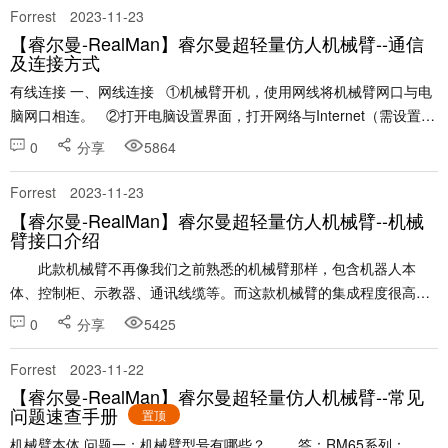
Forrest
2023-11-23
【睿尔曼-RealMan】睿尔曼超轻量仿人机械臂--通信
及连接方式
有线连接 一、网线连接 ①机械臂开机，使用网线将机械臂网口与电
脑网口相连。 ②打开电脑设置界面，打开网络与Internet（需设置电
脑与机械臂处于同一网段）。 Windows系......
0
分享
5864
Forrest
2023-11-23
【睿尔曼-RealMan】睿尔曼超轻量仿人机械臂--机械
臂接口介绍
此款机械臂不再像我们之前熟悉的机械臂那样，包含机器人本
体、控制柜、示教器、通讯线缆等。而这款机械臂的集成程度很高，
简单来说，它就只有一个机器人本体，即装即用。 &......
0
分享
5425
Forrest
2023-11-22
【睿尔曼-RealMan】睿尔曼超轻量仿人机械臂--常见
问题速查手册
置顶
机械臂本体 问题一：机械臂型号有哪些？ 答：RM65系列：