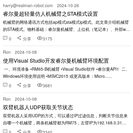
harry@realman-robot.com
2024-10-26
睿尔曼超轻量仿人机械臂之STA模式设置
机械臂的网络通讯方式包括ap模式sta模式ip模式。此文章介绍机械臂
的STA模式。物料基础：睿尔曼机械臂、上位机（笔记本）、外部wifi
等1通过IP模式进入到示教器，在通讯配置下找到sta模式的设置 2查
0
分享
3175
看想要接入的目标网络的wifi......
Ron
2024-10-08
使用Visual Studio开发睿尔曼机械臂环境配置
一、环境准备 •RM65-B机械臂 •Visual Studio软件 •睿尔曼API1 二、
Windows环境使用说明 •MSVC2015 或更高版本：Micro......
0
分享
3681
Ron
2024-10-08
双臂机器人UDP获取关节状态
双臂机器人采用UDP的方式，可以通过IP过滤信息，判断关节信息来
自哪一个机械臂，两条机械臂都为RM75，左臂IP为192.168.0.31，
右臂IP为192.168.0.18，示例程序如下。 from robotic_......
0
分享
3340