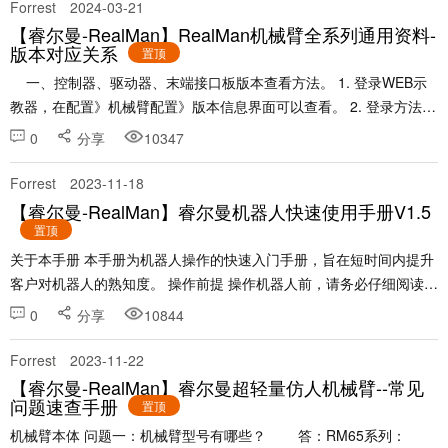
Forrest
2024-03-21
【睿尔曼-RealMan】RealMan机械臂全系列通用资料-
版本对应关系
置顶
一、控制器、驱动器、末端接口板版本查看方法。 1. 登录WEB示
教器，在配置》机械臂配置》版本信息界面可以查看。 2. 登录方法可
以参考：睿尔曼机器人快速使用手册V1.5 - 睿尔曼智能论坛 (r......
0
分享
10347
Forrest
2023-11-18
【睿尔曼-RealMan】睿尔曼机器人快速使用手册V1.5
置顶
关于本手册 本手册为机器人操作的快速入门手册，旨在短时间内提升
客户对机器人的熟知度。 操作前提 操作机器人前，请务必仔细阅读
《睿尔曼机器人用户手册》，用户需在了解安全知识的基础上才可使
0
分享
10844
用机器人，该手册可以扫描机械臂铭......
Forrest
2023-11-22
【睿尔曼-RealMan】睿尔曼超轻量仿人机械臂--常见
问题速查手册
置顶
机械臂本体 问题一：机械臂型号有哪些？ 答：RM65系列：