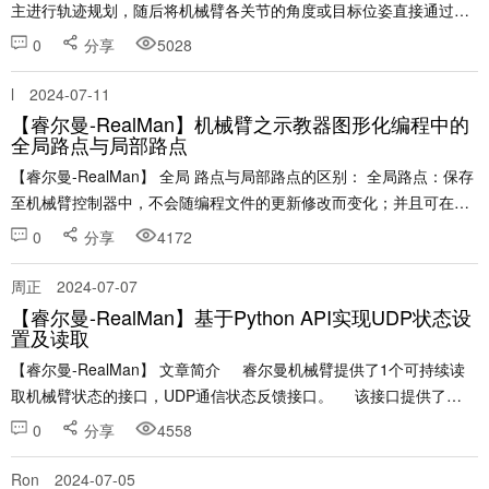
主进行轨迹规划，随后将机械臂各关节的角度或目标位姿直接通过通
信接口（如CANFD、WIFI、网口等）发送给控......
0
分享
5028
l
2024-07-11
【睿尔曼-RealMan】机械臂之示教器图形化编程中的
全局路点与局部路点
【睿尔曼-RealMan】 全局 路点与局部路点的区别： 全局路点：保存
至机械臂控制器中，不会随编程文件的更新修改而变化；并且可在多
个编程文件中调用。 局部路点：保存至编程文件中，若文件未保存，
0
分享
4172
点位会丢失；只可在当前文件中调用。......
周正
2024-07-07
【睿尔曼-RealMan】基于Python API实现UDP状态设
置及读取
【睿尔曼-RealMan】 文章简介 睿尔曼机械臂提供了1个可持续读
取机械臂状态的接口，UDP通信状态反馈接口。 该接口提供了
json......
0
分享
4558
Ron
2024-07-05