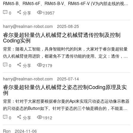
RM65-B、RM65-6F、RM65-B-V、RM65-6F-V (V为内部走线的视觉
版机械臂) &n......
0
分享
13957
harry@realman-robot.com
2025-08-25
睿尔曼超轻量仿人机械臂之机械臂透传控制及控制
Coding实例
背景：随着人工智能，具身智能时代的到来，大家对于睿尔曼超轻量
仿人机械臂使用进阶，都避免不了透传功能的使用。定义：透传，数
据的透明传输，客户的数据通过睿尔曼的api，透明传输给机械臂，
0
分享
2179
然，机械臂进行响应运动，这里的透传狭义上来说是位置指令......
harry@realman-robot.com
2025-07-14
睿尔曼超轻量仿人机械臂之姿态控制Coding原理及实
例
背景：针对于大家想要根据睿尔曼的Api来实现只动姿态运动像示教器
的只动姿态的Button如下。针对于姿态的三个轴是耦合的，不能直接
进行数值上的加减，推荐的方式如下： （1）记录当前位姿pose0，
0
分享
1912
将姿态rpy转成旋转矩阵R0备用 （......
Ron
2024-11-06