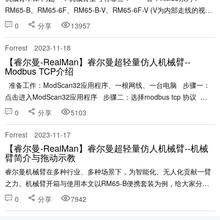
RM65-B、RM65-6F、RM65-B-V、RM65-6F-V (V为内部走线的视觉
版机械臂) &n......
0
分享
13957
Forrest
2023-11-18
【睿尔曼-RealMan】睿尔曼超轻量仿人机械臂--
Modbus TCP介绍
准备工作：ModScan32应用程序、一根网线、一台电脑 步骤一：
点击进入ModScan32应用程序 步骤二：选择modbus tcp 协议
......
0
分享
5103
Forrest
2023-11-17
【睿尔曼-RealMan】睿尔曼超轻量仿人机械臂--机械
臂简介与拖动示教
睿尔曼机械臂在多种行业、多种场景下，为智能化、无人化贡献一臂
之力。机械臂开箱与使用本文以RM65-B便携套装为例，给大家分享
一下初次如何使用。以下内容均基于RM65-B六轴机械臂讲述。2. 打
0
分享
7942
开行李箱包装（选配），首先映入眼帘的是1台十......