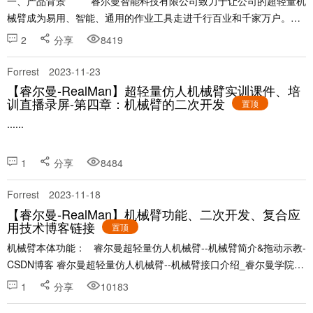
一、产品背景 睿尔曼智能科技有限公司致力于让公司的超轻量机
械臂成为易用、智能、通用的作业工具走进千行百业和千家万户。为
此，公司开发了一套机......
2
分享
8419
Forrest
2023-11-23
【睿尔曼-RealMan】超轻量仿人机械臂实训课件、培
训直播录屏-第四章：机械臂的二次开发
置顶
......
1
分享
8484
Forrest
2023-11-18
【睿尔曼-RealMan】机械臂功能、二次开发、复合应
用技术博客链接
置顶
机械臂本体功能： 睿尔曼超轻量仿人机械臂--机械臂简介&拖动示教-
CSDN博客 睿尔曼超轻量仿人机械臂--机械臂接口介绍_睿尔曼学院的
博客-CSDN博客 睿尔曼超轻量仿人机械臂--示教器简介&使用_......
1
分享
10183