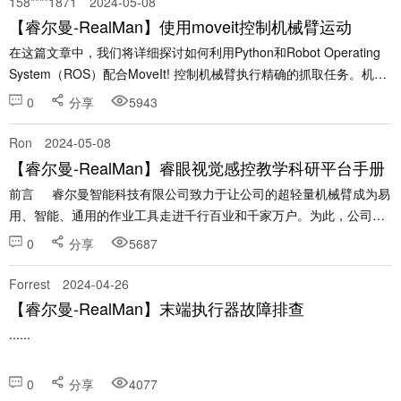
158****1871
2024-05-08
【睿尔曼-RealMan】使用moveit控制机械臂运动
在这篇文章中，我们将详细探讨如何利用Python和Robot Operating
System（ROS）配合MoveIt! 控制机械臂执行精确的抓取任务。机械
臂技术在工业自动化、医疗服务以及研究领域扮演着越来越关键的角
0
分享
5943
色。本文将通过介绍......
Ron
2024-05-08
【睿尔曼-RealMan】睿眼视觉感控教学科研平台手册
前言 睿尔曼智能科技有限公司致力于让公司的超轻量机械臂成为易
用、智能、通用的作业工具走进千行百业和千家万户。为此，公司开
发了一套 AI 机械臂软件，实现了用（视觉）机械臂进行识别、定位
0
分享
5687
和......
Forrest
2024-04-26
【睿尔曼-RealMan】末端执行器故障排查
......
0
分享
4077