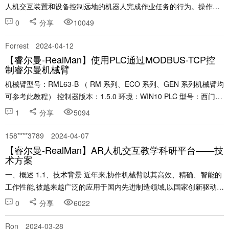
人机交互装置和设备控制远地的机器人完成作业任务的行为。操作者
通过主机器人向从机器人发送指令，同时感受到从机器人和外界的交
0
分享
10049
互信息，从而完成遥操作任务。这种主从式系统......
Forrest
2024-04-12
【睿尔曼-RealMan】使用PLC通过MODBUS-TCP控
制睿尔曼机械臂
机械臂型号：RML63-B （ RM 系列、ECO 系列、GEN 系列机械臂均
可参考此教程） 控制器版本：1.5.0 环境：WIN10 PLC 型号：西门子
1200 一、登录 WEB 示教器 参考链接： 睿尔曼机器人快速使......
1
分享
5094
158****3789
2024-04-07
【睿尔曼-RealMan】AR人机交互教学科研平台——技
术方案
一、概述 1.1、技术背景 近年来,协作机械臂以其高效、精确、智能的
工作性能,被越来越广泛的应用于国内先进制造领域,以国家创新驱动发
展战略为引领,我国的协作机械臂市场已经步入繁荣发展的时期。在这
0
分享
6022
样的行业背景下,将虚拟现实技术与协......
Ron
2024-03-28