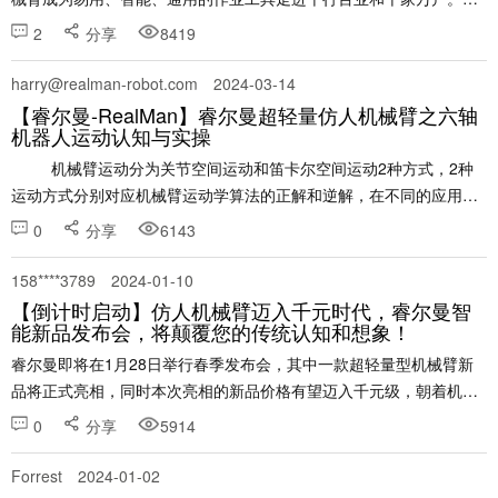
此，公司开发了一套机......
2
分享
8419
harry@realman-robot.com
2024-03-14
【睿尔曼-RealMan】睿尔曼超轻量仿人机械臂之六轴
机器人运动认知与实操
​ 机械臂运动分为关节空间运动和笛卡尔空间运动2种方式，2种
运动方式分别对应机械臂运动学算法的正解和逆解，在不同的应用场
景下可以使用不同的......
0
分享
6143
158****3789
2024-01-10
【倒计时启动】仿人机械臂迈入千元时代，睿尔曼智
能新品发布会，将颠覆您的传统认知和想象！
​​睿尔曼即将在1月28日举行春季发布会，其中一款超轻量型机械臂新
品将正式亮相，同时本次亮相的新品价格有望迈入千元级，朝着机器
人走进千家万户迈出一大步。 睿尔曼本次即将亮相的新品共有三款，
0
分享
5914
分别是Gen72、Eco62和一款开源AI产品......
Forrest
2024-01-02