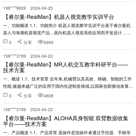
198****8826
2024-04-25
【睿尔曼-RealMan】机器人视觉教学实训平台
一、功能概述 1.1、功能简介 机器人视觉教学实训平台基于睿尔曼机
器人与海康机器视觉产品，面向机器人视觉系统应用而开发设计，产
品涵盖机器人系统、工业视觉系统、自动化控制系统、计算机编程系
0
分享
6999
统，可以在一台设备上进行多种与机器人应用技术相......
158****3789
2024-04-22
【睿尔曼-RealMan】MR人机交互教学科研平台——
技术方案
一、概述 1.1、技术背景 近年来,机械臂以其高效、精确、智能的工作
性能,被越来越广泛的应用于国内先进制造领域,以国家创新驱动发展战
略为引领,我国的机械臂市场已经步入繁荣发展的时期。在这样的行业
0
分享
4808
背景下,将虚拟现实技术与机械臂技术相结......
158****3789
2024-04-22
【睿尔曼-RealMan】ALOHA具身智能 双臂数据收集
平台——技术方案
一、产品概述 1.1、产品背景 遥操作是指操作者通过手控器、手柄等