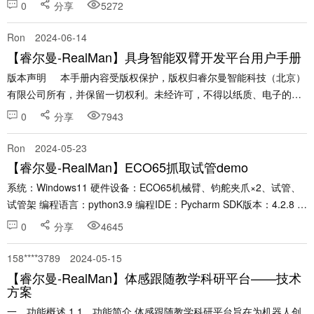
支持) 2、登录机械臂的示教器，点击左侧机械臂配置选项，再点击版
0
分享
5272
本信息，可以查看到机械臂型号为......
Ron
2024-06-14
【睿尔曼-RealMan】具身智能双臂开发平台用户手册
版本声明 本手册内容受版权保护，版权归睿尔曼智能科技（北京）
有限公司所有，并保留一切权利。未经许可，不得以纸质、电子的或
其它任何方式文档进行复制和传播。 一、前言 ......
0
分享
7943
Ron
2024-05-23
【睿尔曼-RealMan】ECO65抓取试管demo
系统：Windows11 硬件设备：ECO65机械臂、钧舵夹爪×2、试管、
试管架 编程语言：python3.9 编程IDE：Pycharm SDK版本：4.2.8 第
一步、硬件安装如下图所示。 图1 夹爪1 ......
0
分享
4645
158****3789
2024-05-15
【睿尔曼-RealMan】体感跟随教学科研平台——技术
方案
一、功能概述 1.1、功能简介 体感跟随教学科研平台旨在为机器人创