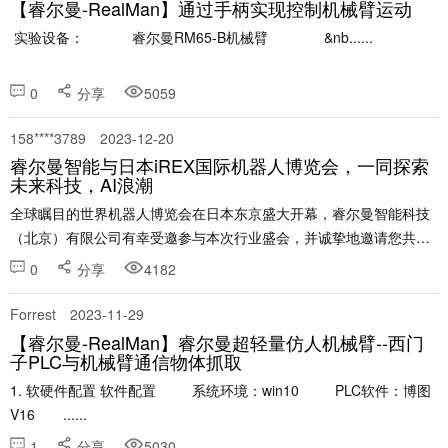
【睿尔曼-RealMan】通过手柄实现控制机械臂运动
实验设备： 睿尔曼RM65-B机械臂 &nb......
0
分享
5059
158****3789
2023-12-20
睿尔曼智能与日本iREX国际机器人博览会，一同探索
未来科技，AI浪潮
全球瞩目的世界机器人博览会在日本东京盛大开幕，睿尔曼智能科技
（北京）有限公司有幸受邀参与本次行业盛会，并诚挚地邀请您共赴
科技盛宴，一同探索机器人领域的未来发展！ 世界机器人博览会
0
分享
4182
（International Robot Exhib......
Forrest
2023-11-29
【睿尔曼-RealMan】睿尔曼超轻量仿人机械臂--西门
子PLC与机械臂通信物体抓取
1. 软硬件配置 软件配置 系统环境：win10 PLC软件：博图
V16 ......
1
分享
5030