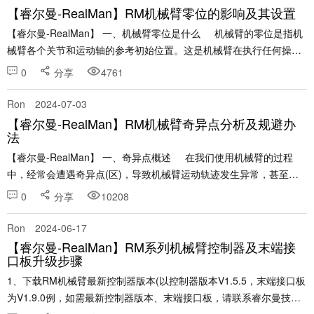
【睿尔曼-RealMan】RM机械臂零位的影响及其设置
【睿尔曼-RealMan】 一、机械臂零位是什么 机械臂的零位是指机
械臂各个关节和运动轴的参考初始位置。这是机械臂在执行任何操作
之前预先定义的一个标准位置，所有的运动和位置计算都基于这......
0
分享
4761
Ron
2024-07-03
【睿尔曼-RealMan】RM机械臂奇异点分析及规避办
法
【睿尔曼-RealMan】 一、奇异点概述 在我们使用机械臂的过程
中，经常会遭遇奇异点(区)，导致机械臂运动轨迹发生异常，甚至导
致关节速度无法控制，要想机械臂顺利完成任务，就必须了解奇......
0
分享
10208
Ron
2024-06-17
【睿尔曼-RealMan】RM系列机械臂控制器及末端接
口板升级步骤
1、下载RM机械臂最新控制器版本(以控制器版本V1.5.5，末端接口板
为V1.9.0例，如需最新控制器版本、末端接口板，请联系睿尔曼技术