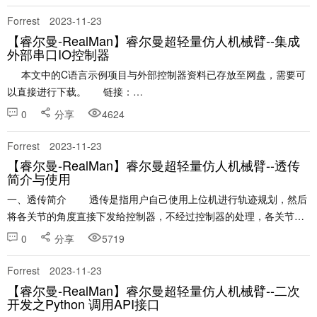
Forrest
2023-11-23
【睿尔曼-RealMan】睿尔曼超轻量仿人机械臂--集成
外部串口IO控制器
本文中的C语言示例项目与外部控制器资料已存放至网盘，需要可
以直接进行下载。 链接：
https://pan.baidu.com/s/1xPAf5AajKaM......
0
分享
4624
Forrest
2023-11-23
【睿尔曼-RealMan】睿尔曼超轻量仿人机械臂--透传
简介与使用
一、透传简介 透传是指用户自己使用上位机进行轨迹规划，然后
将各关节的角度直接下发给控制器，不经过控制器的处理，各关节直
接运行。机械臂运行的效果直接依赖于用户轨迹规划的水平。
0
分享
5719
&nbs......
Forrest
2023-11-23
【睿尔曼-RealMan】睿尔曼超轻量仿人机械臂--二次
开发之Python 调用API接口