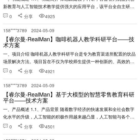
新教育与人工智能技术教学提供强大的应用平台，该平台全自主研
发，能够实现人体姿态识别与机械臂视觉跟随运动功能和应用，为教
0
分享
4925
学和科研提供基础平台。 实训平台可开展虚拟......
158****3789
2024-05-09
【睿尔曼-RealMan】咖啡机器人教学科研平台——技
术方案
一、项目介绍 咖啡机器人教学科研平台是专为教育渠道所配置的饮品
场景解决方法。项目旨在不仅为学校师生提供一种创新的、高效的、
灵活的、性价比的饮品供应解决方案。还可以为学生提供勤工俭学机
0
分享
4921
会，在完全不占用学习时间情况下，让学生参与到每日的机......
158****3789
2024-05-09
【睿尔曼-RealMan】基于大模型的智慧零售教育科研
平台——技术方案
一、产品概述 1.1、产品背景 随着数字经济的快速发展和全社会数字
化水平的升级，人工智能的积极作用越来越凸显，人工智能与各个行
业的深度融合已成为促进传统产业转型升级的重要方式之一。
0
分享
4501
ChatGPT的出现掀起了又一波人工智能发展热潮......