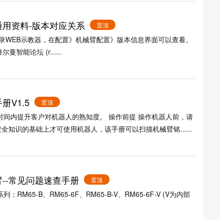
列通用资料-版本对应关系
置顶
智能论坛 (r......
册V1.5
置顶
知识的基础上才可使用机器人，该手册可以扫描机械臂铭......
臂--常见问题速查手册
置顶