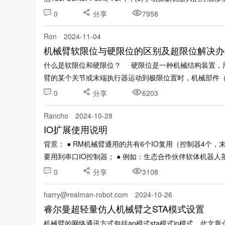
0
分享
7958
Ron
2024-11-04
机械臂软限位与硬限位的区别及超限位解决办
什么是软限位和硬限位？ 硬限位是一种机械结构装置，
臂的某个关节或末端执行器运动到极限位置时，机械部件（如限
0
分享
6203
Rancho
2024-10-28
IO扩展使用说明
背景： ● RM机械臂通用的共有6个IO复用（控制器4个
要用到串口IO控制器； ● 例如：生态合作伙伴软体机器人茶艺场
0
分享
3108
harry@realman-robot.com
2024-10-26
睿尔曼超轻量仿人机械臂之STA模式设置
机械臂的网络通讯方式包括ap模式sta模式ip模式。此文