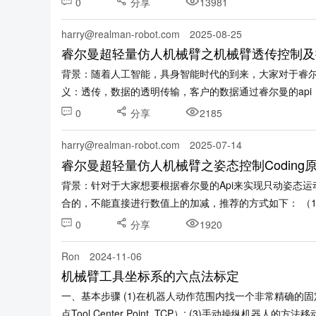
0
分享
13981
harry@realman-robot.com
2025-08-25
睿尔曼超轻量仿人机械臂之机械臂透传控制及控制
背景：随着人工智能，具身智能时代的到来，大家对于睿
义：透传，数据的透明传输，客户的数据通过睿尔曼的ap
义上来说是位置指令......
0
分享
2185
harry@realman-robot.com
2025-07-14
睿尔曼超轻量仿人机械臂之姿态控制Coding
背景：针对于大家想要根据睿尔曼的Api来实现只动姿态运动
合的，不能直接进行数值上的加减，推荐的方式如下： （1）记录
0
分享
1920
Ron
2024-11-06
机械臂工具坐标系的六点法标定
一、基本步骤 (1)在机器人动作范围内找一个非常精确的固
点Tool Center Point, TCP）; (3)手动操纵机器人的方