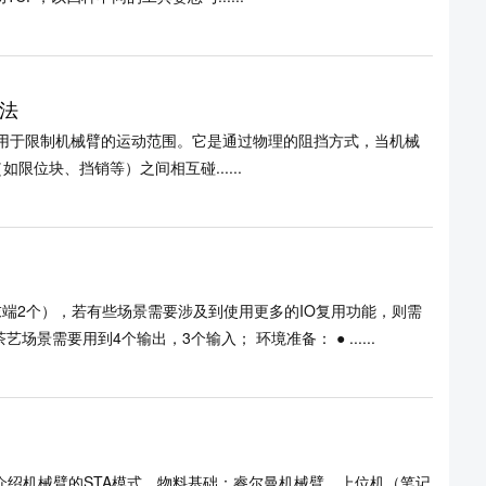
法
用于限制机械臂的运动范围。它是通过物理的阻挡方式，当机械
位块、挡销等）之间相互碰......
，末端2个），若有些场景需要涉及到使用更多的IO复用功能，则需
景需要用到4个输出，3个输入； 环境准备： ● ......
章介绍机械臂的STA模式。物料基础：睿尔曼机械臂、上位机（笔记