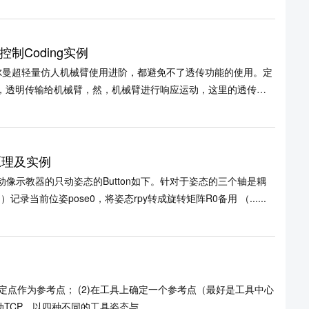
Coding实例
尔曼超轻量仿人机械臂使用进阶，都避免不了透传功能的使用。定
i，透明传输给机械臂，然，机械臂进行响应运动，这里的透传狭
原理及实例
像示教器的只动姿态的Button如下。针对于姿态的三个轴是耦
当前位姿pose0，将姿态rpy转成旋转矩阵R0备用 （......
定点作为参考点； (2)在工具上确定一个参考点（最好是工具中心
法移动TCP，以四种不同的工具姿态与......