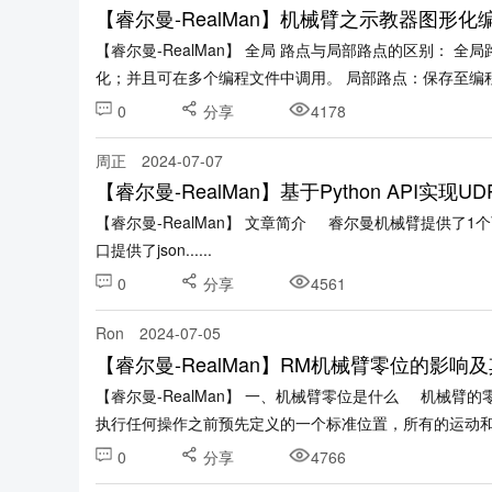
【睿尔曼-RealMan】机械臂之示教器图形
【睿尔曼-RealMan】 全局 路点与局部路点的区别：
化；并且可在多个编程文件中调用。 局部路点：保存至编
用。......
0
分享
4178
周正
2024-07-07
【睿尔曼-RealMan】基于Python API实现
【睿尔曼-RealMan】 文章简介 睿尔曼机械臂提供了
口提供了json......
0
分享
4561
Ron
2024-07-05
【睿尔曼-RealMan】RM机械臂零位的影响
【睿尔曼-RealMan】 一、机械臂零位是什么 机械
执行任何操作之前预先定义的一个标准位置，所有的运动和位置
0
分享
4766