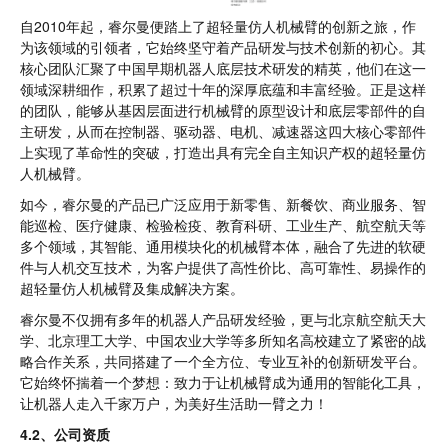
自2010年起，睿尔曼便踏上了超轻量仿人机械臂的创新之旅，作
为该领域的引领者，它始终坚守着产品研发与技术创新的初心。其
核心团队汇聚了中国早期机器人底层技术研发的精英，他们在这一
领域深耕细作，积累了超过十年的深厚底蕴和丰富经验。正是这样
的团队，能够从基因层面进行机械臂的原型设计和底层零部件的自
主研发，从而在控制器、驱动器、电机、减速器这四大核心零部件
上实现了革命性的突破，打造出具有完全自主知识产权的超轻量仿
人机械臂。
如今，睿尔曼的产品已广泛应用于新零售、新餐饮、商业服务、智
能巡检、医疗健康、检验检疫、教育科研、工业生产、航空航天等
多个领域，其智能、通用模块化的机械臂本体，融合了先进的软硬
件与人机交互技术，为客户提供了高性价比、高可靠性、易操作的
超轻量仿人机械臂及集成解决方案。
睿尔曼不仅拥有多年的机器人产品研发经验，更与北京航空航天大
学、北京理工大学、中国农业大学等多所知名高校建立了紧密的战
略合作关系，共同搭建了一个全方位、专业互补的创新研发平台。
它始终怀揣着一个梦想：致力于让机械臂成为通用的智能化工具，
让机器人走入千家万户，为美好生活助一臂之力！
4.2、公司资质