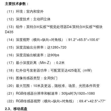
主要技术参数：
（11）环境：室内和室外
（12）深度技术：主动IR立体
（13）组件：英特尔®实感™视觉处理器D4/英特尔®实感™模块
D435
（14）深度视野（横向×纵向×对角线）：91.2°×65.5°×100.6°
（15）深度流输出分辨率：达1280×720
（16）深度流输出帧速率：达90fps
（17）最小深度距离（Min-Z）：0.2米
（18）红外信号发射器功率：可配置至达425毫瓦（mW）
（19）图像传感器类型：全局快门
（20）最大范围：10米及更远，随校准、场景、光照条件而变
（21）RGB传感器分辨率和帧速率：30fps时为1920×1080
（22）RGB传感器视野（横向×纵向×对角线）：69.4°×42.5°×77°
2.3、移动底盘