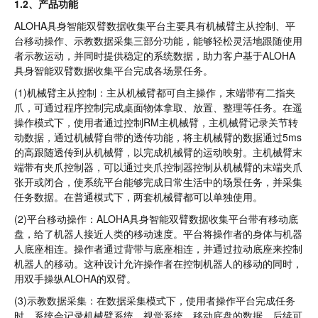
1.2、产品功能
ALOHA具身智能双臂数据收集平台主要具有机械臂主从控制、平
台移动操作、示教数据采集三部分功能，能够轻松灵活地跟随使用
者示教运动，并同时提供稳定的系统数据，助力客户基于ALOHA
具身智能双臂数据收集平台完成各场景任务。
(1)机械臂主从控制：主从机械臂都可自主操作，末端带有二指夹
爪，可通过程序控制完成桌面物体拿取、放置、整理等任务。在遥
操作模式下，使用者通过控制RM主机械臂，主机械臂记录关节转
动数据，通过机械臂自带的透传功能，将主机械臂的数据通过5ms
的高跟随透传到从机械臂，以完成机械臂的运动映射。主机械臂末
端带有夹爪控制器，可以通过夹爪控制器控制从机械臂的末端夹爪
张开或闭合，使系统平台能够完成日常生活中的场景任务，并采集
任务数据。在普通模式下，两套机械臂都可以单独使用。
(2)平台移动操作：ALOHA具身智能双臂数据收集平台带有移动底
盘，给了机器人接近人类的移动速度。平台将操作者的身体与机器
人底座相连。操作者通过背带与底座相连，并通过拉动底座来控制
机器人的移动。这种设计允许操作者在控制机器人的移动的同时，
用双手操纵ALOHA的双臂。
(3)示教数据采集：在数据采集模式下，使用者操作平台完成任务
时，系统会记录机械臂系统、视觉系统、移动底盘的数据，后续可