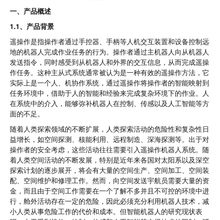
一、产品概述
1.1、产品背景
遥操作是指操作者通过手控器、手柄等人机交互装置和设备控制远
地的机器人完成作业任务的行为。操作者通过主机器人向从机器人
发送指令，同时感受到从机器人和外界的交互信息，从而完成遥操
作任务。这种主从式系统通常被认为是一种有效的遥操作方法，它
实际上是一个人、机协作系统，通过遥操作将操作者的智能映射到
任务环境中，借助于人的智能和经验来完成复杂环境下的作业。人
在系统中的介入，能够弥补机器人在控制、传感以及人工智能等方
面的不足。
随着人类探索领域的不断扩展，人类探索活动的危险性和复杂性日
益增长，如空间探测、核能利用、远程制造、深海探测等。出于对
操作者的安全考虑，这些活动往往需要引入遥操作机器人系统。随
着人类空间活动的不断发展，特别是近年来各国对太阳系以及深空
探索计划的逐步展开，将会有大量的空间生产、空间加工、空间装
配、空间维护和修理工作。然而，向空间发送宇航员需要大量的资
金，而且由于空间工作需要在一个了解不多并且不可控的环境中进
行，舱外活动存在一定的危险，因此必须充分利用机器人技术，减
小人类从事危险工作的代价和成本。但智能机器人的研究现状表