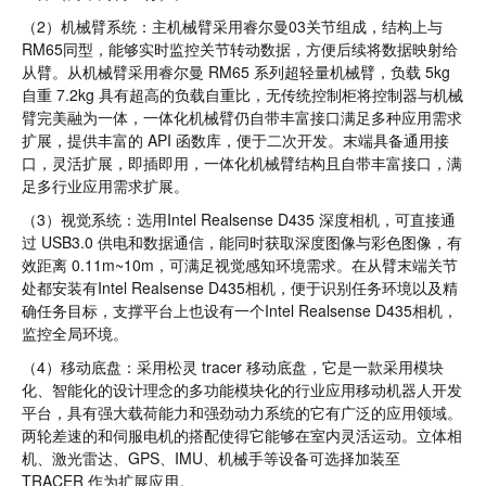
（2）机械臂系统：主机械臂采用睿尔曼03关节组成，结构上与
RM65同型，能够实时监控关节转动数据，方便后续将数据映射给
从臂。从机械臂采用睿尔曼 RM65 系列超轻量机械臂，负载 5kg
自重 7.2kg 具有超高的负载自重比，无传统控制柜将控制器与机械
臂完美融为一体，一体化机械臂仍自带丰富接口满足多种应用需求
扩展，提供丰富的 API 函数库，便于二次开发。末端具备通用接
口，灵活扩展，即插即用，一体化机械臂结构且自带丰富接口，满
足多行业应用需求扩展。
（3）视觉系统：选用Intel Realsense D435 深度相机，可直接通
过 USB3.0 供电和数据通信，能同时获取深度图像与彩色图像，有
效距离 0.11m~10m，可满足视觉感知环境需求。在从臂末端关节
处都安装有Intel Realsense D435相机，便于识别任务环境以及精
确任务目标，支撑平台上也设有一个Intel Realsense D435相机，
监控全局环境。
（4）移动底盘：采用松灵 tracer 移动底盘，它是⼀款采用模块
化、智能化的设计理念的多功能模块化的行业应用移动机器⼈开发
平台，具有强大载荷能力和强劲动力系统的它有广泛的应用领域。
两轮差速的和伺服电机的搭配使得它能够在室内灵活运动。立体相
机、激光雷达、GPS、IMU、机械手等设备可选择加装至
TRACER 作为扩展应用。