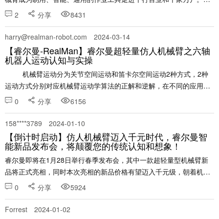
此，公司开发了一套机......
2
分享
8431
harry@realman-robot.com
2024-03-14
【睿尔曼-RealMan】睿尔曼超轻量仿人机械臂之六轴
机器人运动认知与实操
​ 机械臂运动分为关节空间运动和笛卡尔空间运动2种方式，2种
运动方式分别对应机械臂运动学算法的正解和逆解，在不同的应用场
景下可以使用不同的......
0
分享
6156
158****3789
2024-01-10
【倒计时启动】仿人机械臂迈入千元时代，睿尔曼智
能新品发布会，将颠覆您的传统认知和想象！
​​睿尔曼即将在1月28日举行春季发布会，其中一款超轻量型机械臂新
品将正式亮相，同时本次亮相的新品价格有望迈入千元级，朝着机器
人走进千家万户迈出一大步。 睿尔曼本次即将亮相的新品共有三款，
0
分享
5924
分别是Gen72、Eco62和一款开源AI产品......
Forrest
2024-01-02