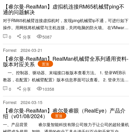
【睿尔曼-RealMan】虚拟机连接RM65机械臂ping不
通的问题解决
对于RM65机械臂连接虚拟机时，发现ping机械臂ip不通，可进行如下
操作。用网线将机械臂与主机连接，关闭电脑的防火墙。 在VMware
Workstation进行如下配置，虚拟机-设置-网络适配器-桥接模式，将虚
0
分享
5087
拟机的主网络桥接到宿......
Forrest
2024-03-21
【睿尔曼-RealMan】RealMan机械臂全系列通用资料-
版本对应关系
置顶
一、控制器、驱动器、末端接口板版本查看方法。 1. 登录WEB示
教器，在配置》机械臂配置》版本信息界面可以查看。 2. 登录方法可
以参考：睿尔曼机器人快速使用手册V1.5 - 睿尔曼智能论坛 (r......
0
分享
10358
Forrest
2024-03-15
【睿尔曼-RealMan】睿尔曼睿眼（RealEye）产品介
绍（v01/08/2024）
置顶
一、产品背景 睿尔曼智能科技有限公司致力于让公司的超轻量机
械臂成为易用、智能、通用的作业工具走进千行百业和千家万户。为