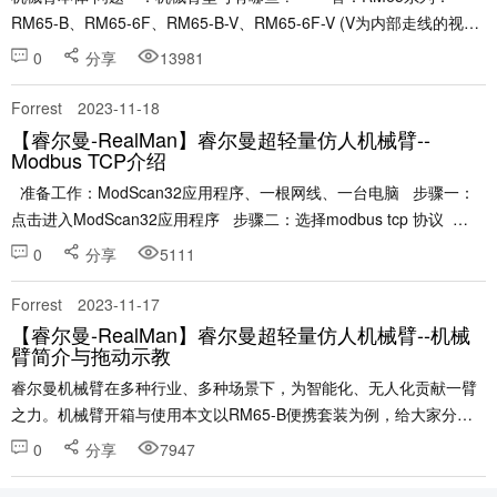
RM65-B、RM65-6F、RM65-B-V、RM65-6F-V (V为内部走线的视觉
版机械臂) &n......
0
分享
13981
Forrest
2023-11-18
【睿尔曼-RealMan】睿尔曼超轻量仿人机械臂--
Modbus TCP介绍
准备工作：ModScan32应用程序、一根网线、一台电脑 步骤一：
点击进入ModScan32应用程序 步骤二：选择modbus tcp 协议
......
0
分享
5111
Forrest
2023-11-17
【睿尔曼-RealMan】睿尔曼超轻量仿人机械臂--机械
臂简介与拖动示教
睿尔曼机械臂在多种行业、多种场景下，为智能化、无人化贡献一臂
之力。机械臂开箱与使用本文以RM65-B便携套装为例，给大家分享
一下初次如何使用。以下内容均基于RM65-B六轴机械臂讲述。2. 打
0
分享
7947
开行李箱包装（选配），首先映入眼帘的是1台十......