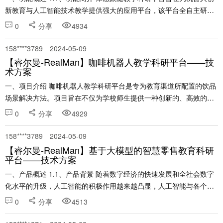
新教育与人工智能技术教学提供强大的应用平台，该平台全自主研
发，能够实现人体姿态识别与机械臂视觉跟随运动功能和应用，为教
0
分享
4934
学和科研提供基础平台。 实训平台可开展虚拟......
158****3789
2024-05-09
【睿尔曼-RealMan】咖啡机器人教学科研平台——技
术方案
一、项目介绍 咖啡机器人教学科研平台是专为教育渠道所配置的饮品
场景解决方法。项目旨在不仅为学校师生提供一种创新的、高效的、
灵活的、性价比的饮品供应解决方案。还可以为学生提供勤工俭学机
0
分享
4929
会，在完全不占用学习时间情况下，让学生参与到每日的机......
158****3789
2024-05-09
【睿尔曼-RealMan】基于大模型的智慧零售教育科研
平台——技术方案
一、产品概述 1.1、产品背景 随着数字经济的快速发展和全社会数字
化水平的升级，人工智能的积极作用越来越凸显，人工智能与各个行
业的深度融合已成为促进传统产业转型升级的重要方式之一。
0
分享
4513
ChatGPT的出现掀起了又一波人工智能发展热潮......