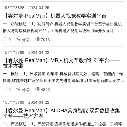
198****8826
2024-04-25
【睿尔曼-RealMan】机器人视觉教学实训平台
一、功能概述 1.1、功能简介 机器人视觉教学实训平台基于睿尔曼机
器人与海康机器视觉产品，面向机器人视觉系统应用而开发设计，产
品涵盖机器人系统、工业视觉系统、自动化控制系统、计算机编程系
0
分享
7013
统，可以在一台设备上进行多种与机器人应用技术相......
158****3789
2024-04-22
【睿尔曼-RealMan】MR人机交互教学科研平台——
技术方案
一、概述 1.1、技术背景 近年来,机械臂以其高效、精确、智能的工作
性能,被越来越广泛的应用于国内先进制造领域,以国家创新驱动发展战
略为引领,我国的机械臂市场已经步入繁荣发展的时期。在这样的行业
0
分享
4823
背景下,将虚拟现实技术与机械臂技术相结......
158****3789
2024-04-22
【睿尔曼-RealMan】ALOHA具身智能 双臂数据收集
平台——技术方案
一、产品概述 1.1、产品背景 遥操作是指操作者通过手控器、手柄等