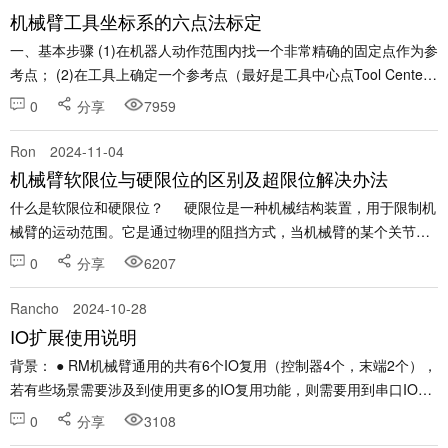
机械臂工具坐标系的六点法标定
一、基本步骤 (1)在机器人动作范围内找一个非常精确的固定点作为参
考点； (2)在工具上确定一个参考点（最好是工具中心点Tool Center
Point, TCP）; (3)手动操纵机器人的方法移动TCP，以四种不同的工具
0
分享
7959
姿态与......
Ron
2024-11-04
机械臂软限位与硬限位的区别及超限位解决办法
什么是软限位和硬限位？ 硬限位是一种机械结构装置，用于限制机
械臂的运动范围。它是通过物理的阻挡方式，当机械臂的某个关节或
末端执行器运动到极限位置时，机械部件（如限位块、挡销等）之间
0
分享
6207
相互碰......
Rancho
2024-10-28
IO扩展使用说明
背景： ● RM机械臂通用的共有6个IO复用（控制器4个，末端2个），
若有些场景需要涉及到使用更多的IO复用功能，则需要用到串口IO控
制器； ● 例如：生态合作伙伴软体机器人茶艺场景需要用到4个输
0
分享
3108
出，3个输入； 环境准备： ● ......