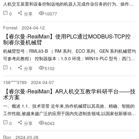
人机交互装置和设备控制远地的机器人完成作业任务的行为。操作者
通过主机器人向从机器人发送指令，同时感受到从机器人和外界的交
0
分享
10077
互信息，从而完成遥操作任务。这种主从式系统......
Forrest
2024-04-12
【睿尔曼-RealMan】使用PLC通过MODBUS-TCP控
制睿尔曼机械臂
机械臂型号：RML63-B （ RM 系列、ECO 系列、GEN 系列机械臂均
可参考此教程） 控制器版本：1.5.0 环境：WIN10 PLC 型号：西门子
1200 一、登录 WEB 示教器 参考链接： 睿尔曼机器人快速使......
1
分享
5102
158****3789
2024-04-07
【睿尔曼-RealMan】AR人机交互教学科研平台——技
术方案
一、概述 1.1、技术背景 近年来,协作机械臂以其高效、精确、智能的
工作性能,被越来越广泛的应用于国内先进制造领域,以国家创新驱动发
展战略为引领,我国的协作机械臂市场已经步入繁荣发展的时期。在这
0
分享
6043
样的行业背景下,将虚拟现实技术与协......
Ron
2024-03-28