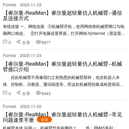
Forrest
2023-11-23
【睿尔曼-RealMan】睿尔曼超轻量仿人机械臂--通信
及连接方式
有线连接 一、网线连接 ①机械臂开机，使用网线将机械臂网口与电
脑网口相连。 ②打开电脑设置界面，打开网络与Internet（需设置电
脑与机械臂处于同一网段）。 Windows系......
0
分享
5877
Forrest
2023-11-23
【睿尔曼-RealMan】睿尔曼超轻量仿人机械臂--机械
臂接口介绍
此款机械臂不再像我们之前熟悉的机械臂那样，包含机器人本
体、控制柜、示教器、通讯线缆等。而这款机械臂的集成程度很高，
简单来说，它就只有一个机器人本体，即装即用。 &......
0
分享
5443
Forrest
2023-11-22
【睿尔曼-RealMan】睿尔曼超轻量仿人机械臂--常见
问题速查手册
置顶
机械臂本体 问题一：机械臂型号有哪些？ 答：RM65系列：