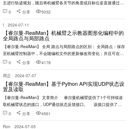
主进行轨迹规划，随后将机械臂各关节的角度或目标位姿直接通过通
信接口（如CANFD、WIFI、网口等）发送给控......
0
分享
5032
l
2024-07-11
【睿尔曼-RealMan】机械臂之示教器图形化编程中的
全局路点与局部路点
【睿尔曼-RealMan】 全局 路点与局部路点的区别： 全局路点：保存
至机械臂控制器中，不会随编程文件的更新修改而变化；并且可在多
个编程文件中调用。 局部路点：保存至编程文件中，若文件未保存，
0
分享
4178
点位会丢失；只可在当前文件中调用。......
周正
2024-07-07
【睿尔曼-RealMan】基于Python API实现UDP状态设
置及读取
【睿尔曼-RealMan】 文章简介 睿尔曼机械臂提供了1个可持续读
取机械臂状态的接口，UDP通信状态反馈接口。 该接口提供了
json......
0
分享
4561
Ron
2024-07-05