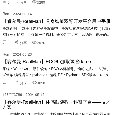
支持) 2、登录机械臂的示教器，点击左侧机械臂配置选项，再点击版
0
分享
5289
本信息，可以查看到机械臂型号为......
Ron
2024-06-14
【睿尔曼-RealMan】具身智能双臂开发平台用户手册
版本声明 本手册内容受版权保护，版权归睿尔曼智能科技（北京）
有限公司所有，并保留一切权利。未经许可，不得以纸质、电子的或
其它任何方式文档进行复制和传播。 一、前言 ......
0
分享
7976
Ron
2024-05-23
【睿尔曼-RealMan】ECO65抓取试管demo
系统：Windows11 硬件设备：ECO65机械臂、钧舵夹爪×2、试管、
试管架 编程语言：python3.9 编程IDE：Pycharm SDK版本：4.2.8 第
一步、硬件安装如下图所示。 图1 夹爪1 ......
0
分享
4650
158****3789
2024-05-15
【睿尔曼-RealMan】体感跟随教学科研平台——技术
方案
一、功能概述 1.1、功能简介 体感跟随教学科研平台旨在为机器人创