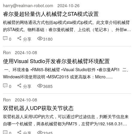
harry@realman-robot.com
2024-10-26
睿尔曼超轻量仿人机械臂之STA模式设置
机械臂的网络通讯方式包括ap模式sta模式ip模式。此文章介绍机械臂
的STA模式。物料基础：睿尔曼机械臂、上位机（笔记本）、外部wifi
等1通过IP模式进入到示教器，在通讯配置下找到sta模式的设置 2查
0
分享
3180
看想要接入的目标网络的wifi......
Ron
2024-10-08
使用Visual Studio开发睿尔曼机械臂环境配置
一、环境准备 •RM65-B机械臂 •Visual Studio软件 •睿尔曼API1 二、
Windows环境使用说明 •MSVC2015 或更高版本：Micro......
0
分享
3685
Ron
2024-10-08
双臂机器人UDP获取关节状态
双臂机器人采用UDP的方式，可以通过IP过滤信息，判断关节信息来
自哪一个机械臂，两条机械臂都为RM75，左臂IP为192.168.0.31，
右臂IP为192.168.0.18，示例程序如下。 from robotic_......
0
分享
3345