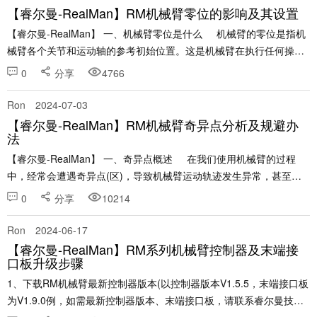
【睿尔曼-RealMan】RM机械臂零位的影响及其设置
【睿尔曼-RealMan】 一、机械臂零位是什么 机械臂的零位是指机
械臂各个关节和运动轴的参考初始位置。这是机械臂在执行任何操作
之前预先定义的一个标准位置，所有的运动和位置计算都基于这......
0
分享
4766
Ron
2024-07-03
【睿尔曼-RealMan】RM机械臂奇异点分析及规避办
法
【睿尔曼-RealMan】 一、奇异点概述 在我们使用机械臂的过程
中，经常会遭遇奇异点(区)，导致机械臂运动轨迹发生异常，甚至导
致关节速度无法控制，要想机械臂顺利完成任务，就必须了解奇......
0
分享
10214
Ron
2024-06-17
【睿尔曼-RealMan】RM系列机械臂控制器及末端接
口板升级步骤
1、下载RM机械臂最新控制器版本(以控制器版本V1.5.5，末端接口板
为V1.9.0例，如需最新控制器版本、末端接口板，请联系睿尔曼技术