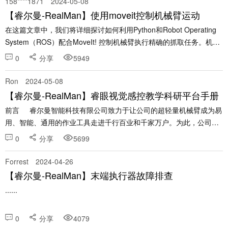
158****1871
2024-05-08
【睿尔曼-RealMan】使用moveit控制机械臂运动
在这篇文章中，我们将详细探讨如何利用Python和Robot Operating
System（ROS）配合MoveIt! 控制机械臂执行精确的抓取任务。机械
臂技术在工业自动化、医疗服务以及研究领域扮演着越来越关键的角
0
分享
5949
色。本文将通过介绍......
Ron
2024-05-08
【睿尔曼-RealMan】睿眼视觉感控教学科研平台手册
前言 睿尔曼智能科技有限公司致力于让公司的超轻量机械臂成为易
用、智能、通用的作业工具走进千行百业和千家万户。为此，公司开
发了一套 AI 机械臂软件，实现了用（视觉）机械臂进行识别、定位
0
分享
5699
和......
Forrest
2024-04-26
【睿尔曼-RealMan】末端执行器故障排查
......
0
分享
4079