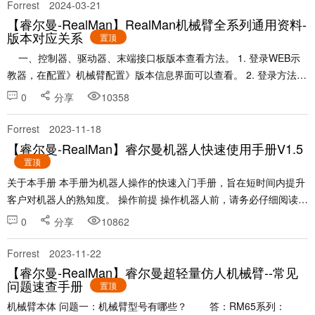
Forrest
2024-03-21
【睿尔曼-RealMan】RealMan机械臂全系列通用资料-
版本对应关系
置顶
一、控制器、驱动器、末端接口板版本查看方法。 1. 登录WEB示
教器，在配置》机械臂配置》版本信息界面可以查看。 2. 登录方法可
以参考：睿尔曼机器人快速使用手册V1.5 - 睿尔曼智能论坛 (r......
0
分享
10358
Forrest
2023-11-18
【睿尔曼-RealMan】睿尔曼机器人快速使用手册V1.5
置顶
关于本手册 本手册为机器人操作的快速入门手册，旨在短时间内提升
客户对机器人的熟知度。 操作前提 操作机器人前，请务必仔细阅读
《睿尔曼机器人用户手册》，用户需在了解安全知识的基础上才可使
0
分享
10862
用机器人，该手册可以扫描机械臂铭......
Forrest
2023-11-22
【睿尔曼-RealMan】睿尔曼超轻量仿人机械臂--常见
问题速查手册
置顶
机械臂本体 问题一：机械臂型号有哪些？ 答：RM65系列：