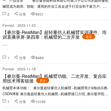
一、产品背景 睿尔曼智能科技有限公司致力于让公司的超轻量机
械臂成为易用、智能、通用的作业工具走进千行百业和千家万户。为
此，公司开发了一套机......
2
分享
8431
Forrest
2023-11-23
【睿尔曼-RealMan】超轻量仿人机械臂实训课件、培
训直播录屏-第四章：机械臂的二次开发
置顶
......
1
分享
8489
Forrest
2023-11-18
【睿尔曼-RealMan】机械臂功能、二次开发、复合应
用技术博客链接
置顶
机械臂本体功能： 睿尔曼超轻量仿人机械臂--机械臂简介&拖动示教-
CSDN博客 睿尔曼超轻量仿人机械臂--机械臂接口介绍_睿尔曼学院的
博客-CSDN博客 睿尔曼超轻量仿人机械臂--示教器简介&使用_......
1
分享
10186