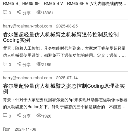
RM65-B、RM65-6F、RM65-B-V、RM65-6F-V (V为内部走线的视觉
版机械臂) &n......
0
分享
13981
harry@realman-robot.com
2025-08-25
睿尔曼超轻量仿人机械臂之机械臂透传控制及控制
Coding实例
背景：随着人工智能，具身智能时代的到来，大家对于睿尔曼超轻量
仿人机械臂使用进阶，都避免不了透传功能的使用。定义：透传，数
据的透明传输，客户的数据通过睿尔曼的api，透明传输给机械臂，
0
分享
2185
然，机械臂进行响应运动，这里的透传狭义上来说是位置指令......
harry@realman-robot.com
2025-07-14
睿尔曼超轻量仿人机械臂之姿态控制Coding原理及实
例
背景：针对于大家想要根据睿尔曼的Api来实现只动姿态运动像示教器
的只动姿态的Button如下。针对于姿态的三个轴是耦合的，不能直接
进行数值上的加减，推荐的方式如下： （1）记录当前位姿pose0，
0
分享
1920
将姿态rpy转成旋转矩阵R0备用 （......
Ron
2024-11-06