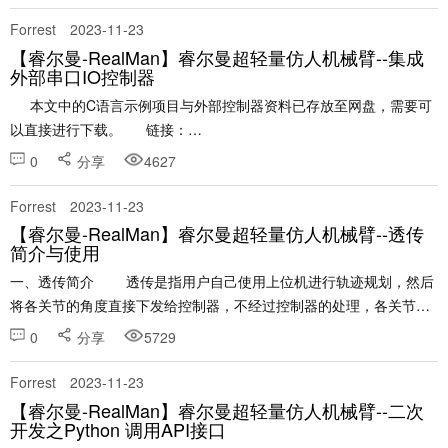
Forrest
2023-11-23
【睿尔曼-RealMan】睿尔曼超轻量仿人机械臂--集成
外部串口IO控制器
本文中的C语言示例项目与外部控制器资料已存放至网盘，需要可
以直接进行下载。 链接：
https://pan.baidu.com/s/1xPAf5AajKaM......
0
分享
4627
Forrest
2023-11-23
【睿尔曼-RealMan】睿尔曼超轻量仿人机械臂--透传
简介与使用
一、透传简介 透传是指用户自己使用上位机进行轨迹规划，然后
将各关节的角度直接下发给控制器，不经过控制器的处理，各关节直
接运行。机械臂运行的效果直接依赖于用户轨迹规划的水平。
0
分享
5729
&nbs......
Forrest
2023-11-23
【睿尔曼-RealMan】睿尔曼超轻量仿人机械臂--二次
开发之Python 调用API接口