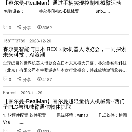
【睿尔曼-RealMan】通过手柄实现控制机械臂运动
实验设备： 睿尔曼RM65-B机械臂 &nb......
0
分享
5062
158****3789
2023-12-20
睿尔曼智能与日本iREX国际机器人博览会，一同探索
未来科技，AI浪潮
全球瞩目的世界机器人博览会在日本东京盛大开幕，睿尔曼智能科技
（北京）有限公司有幸受邀参与本次行业盛会，并诚挚地邀请您共赴
科技盛宴，一同探索机器人领域的未来发展！ 世界机器人博览会
0
分享
4187
（International Robot Exhib......
Forrest
2023-11-29
【睿尔曼-RealMan】睿尔曼超轻量仿人机械臂--西门
子PLC与机械臂通信物体抓取
1. 软硬件配置 软件配置 系统环境：win10 PLC软件：博图
V16 ......
1
分享
5034