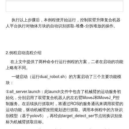
执行以上步骤后，本例程便开始运行，控制双臂升降复合机器
人平台执行对物体方块的自动识别抓取-堆叠-分拆堆放的操作。
2.例程启动流程介绍
在上文中提供了两种命令行运行例程的方案，二者在启动的功能
上略有不同。
一键启动（运行dual_robot.sh）的方案启动了三个主要功能模
块：
①all_server.launch：此launch文件中包含了机械臂的运动服务初
始化，分别启用了双臂复合机器人的左右臂MoveJ和MoveJ_P控
制服务。在后续执行抓取时，将通过ROS的服务通讯来调用双臂的
运动功能，驱动机械臂按照规划进行抓取。调用本例程中的方块识
别模型（基于yolov5），再经由target_detect_ser节点转换识别坐
标为机械臂抓取目标。