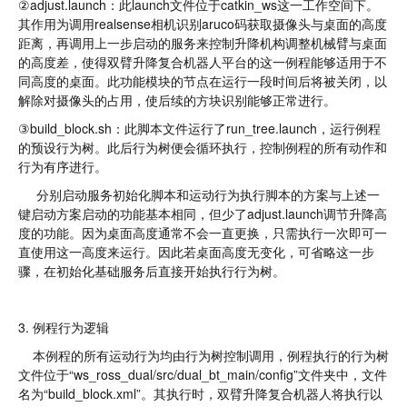
②adjust.launch：此launch文件位于catkin_ws这一工作空间下。
其作用为调用realsense相机识别aruco码获取摄像头与桌面的高度
距离，再调用上一步启动的服务来控制升降机构调整机械臂与桌面
的高度差，使得双臂升降复合机器人平台的这一例程能够适用于不
同高度的桌面。此功能模块的节点在运行一段时间后将被关闭，以
解除对摄像头的占用，使后续的方块识别能够正常进行。
③build_block.sh：此脚本文件运行了run_tree.launch，运行例程
的预设行为树。此后行为树便会循环执行，控制例程的所有动作和
行为有序进行。
分别启动服务初始化脚本和运动行为执行脚本的方案与上述一
键启动方案启动的功能基本相同，但少了adjust.launch调节升降高
度的功能。因为桌面高度通常不会一直更换，只需执行一次即可一
直使用这一高度来运行。因此若桌面高度无变化，可省略这一步
骤，在初始化基础服务后直接开始执行行为树。
3. 例程行为逻辑
本例程的所有运动行为均由行为树控制调用，例程执行的行为树
文件位于“ws_ross_dual/src/dual_bt_main/config”文件夹中，文件
名为“build_block.xml”。其执行时，双臂升降复合机器人将执行以