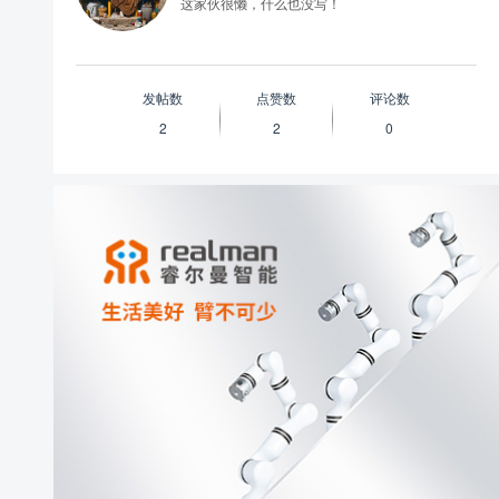
这家伙很懒，什么也没写！
发帖数
点赞数
评论数
2
2
0