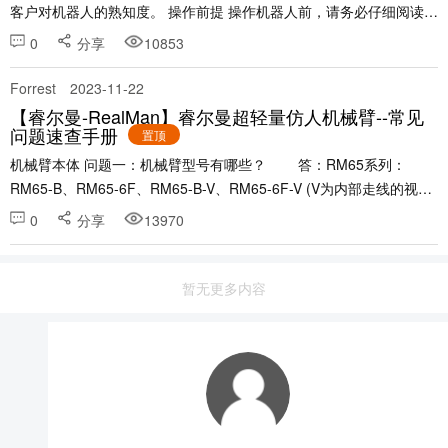
客户对机器人的熟知度。 操作前提 操作机器人前，请务必仔细阅读
《睿尔曼机器人用户手册》，用户需在了解安全知识的基础上才可使
0
分享
10853
用机器人，该手册可以扫描机械臂铭......
Forrest
2023-11-22
【睿尔曼-RealMan】睿尔曼超轻量仿人机械臂--常见
问题速查手册
置顶
机械臂本体 问题一：机械臂型号有哪些？ 答：RM65系列：
RM65-B、RM65-6F、RM65-B-V、RM65-6F-V (V为内部走线的视觉
版机械臂) &n......
0
分享
13970
暂无更多内容