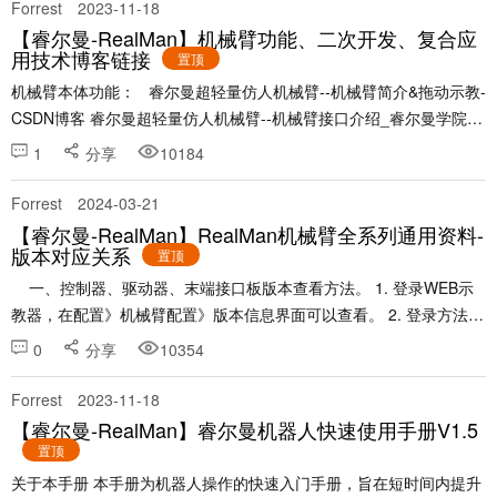
Forrest
2023-11-18
【睿尔曼-RealMan】机械臂功能、二次开发、复合应
用技术博客链接
置顶
机械臂本体功能： 睿尔曼超轻量仿人机械臂--机械臂简介&拖动示教-
CSDN博客 睿尔曼超轻量仿人机械臂--机械臂接口介绍_睿尔曼学院的
博客-CSDN博客 睿尔曼超轻量仿人机械臂--示教器简介&使用_......
1
分享
10184
Forrest
2024-03-21
【睿尔曼-RealMan】RealMan机械臂全系列通用资料-
版本对应关系
置顶
一、控制器、驱动器、末端接口板版本查看方法。 1. 登录WEB示
教器，在配置》机械臂配置》版本信息界面可以查看。 2. 登录方法可
以参考：睿尔曼机器人快速使用手册V1.5 - 睿尔曼智能论坛 (r......
0
分享
10354
Forrest
2023-11-18
【睿尔曼-RealMan】睿尔曼机器人快速使用手册V1.5
置顶
关于本手册 本手册为机器人操作的快速入门手册，旨在短时间内提升