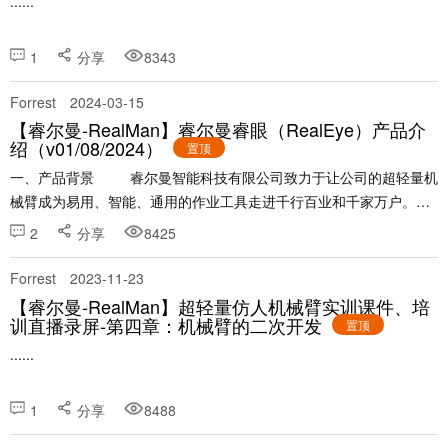
......
1
分享
8343
Forrest
2024-03-15
【睿尔曼-RealMan】睿尔曼睿眼（RealEye）产品介
绍（v01/08/2024）
置顶
一、产品背景 睿尔曼智能科技有限公司致力于让公司的超轻量机
械臂成为易用、智能、通用的作业工具走进千行百业和千家万户。为
此，公司开发了一套机......
2
分享
8425
Forrest
2023-11-23
【睿尔曼-RealMan】超轻量仿人机械臂实训课件、培
训直播录屏-第四章：机械臂的二次开发
置顶
......
1
分享
8488